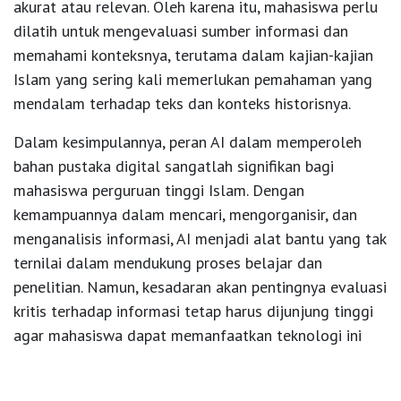
akurat atau relevan. Oleh karena itu, mahasiswa perlu
dilatih untuk mengevaluasi sumber informasi dan
memahami konteksnya, terutama dalam kajian-kajian
Islam yang sering kali memerlukan pemahaman yang
mendalam terhadap teks dan konteks historisnya.
Dalam kesimpulannya, peran AI dalam memperoleh
bahan pustaka digital sangatlah signifikan bagi
mahasiswa perguruan tinggi Islam. Dengan
kemampuannya dalam mencari, mengorganisir, dan
menganalisis informasi, AI menjadi alat bantu yang tak
ternilai dalam mendukung proses belajar dan
penelitian. Namun, kesadaran akan pentingnya evaluasi
kritis terhadap informasi tetap harus dijunjung tinggi
agar mahasiswa dapat memanfaatkan teknologi ini
secara optimal.
Referensi