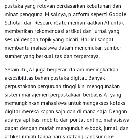
pustaka yang relevan berdasarkan kebutuhan dan
minat pengguna. Misalnya, platform seperti Google
Scholar dan ResearchGate memanfaatkan AI untuk
memberikan rekomendasi artikel dan jurnal yang
sesuai dengan topik yang dicari. Hal ini sangat
membantu mahasiswa dalam menemukan sumber-
sumber yang berkualitas dan terpercaya.
Selain itu, AI juga berperan dalam meningkatkan
aksesibilitas bahan pustaka digital. Banyak
perpustakaan perguruan tinggi kini menggunakan
sistem manajemen perpustakaan berbasis AI yang
memungkinkan mahasiswa untuk mengakses koleksi
digital mereka kapan saja dan di mana saja. Dengan
adanya aplikasi mobile dan portal online, mahasiswa
dapat dengan mudah mengunduh e-book, jurnal, dan
artikel ilmiah tanpa harus datang langsung ke