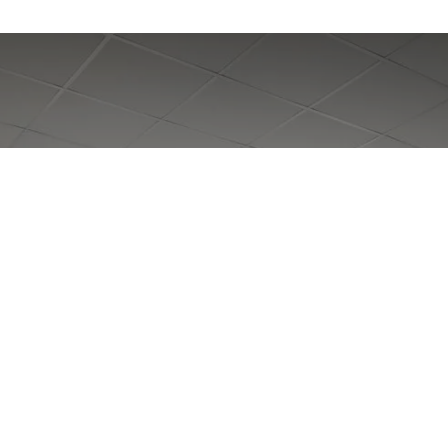
Manajemen Sumber Daya
Manusia Perpustakaan
Sebuah Resensi