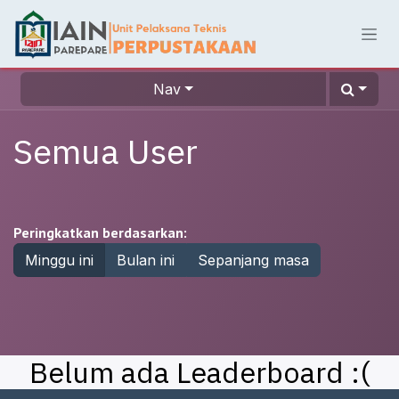
Skip ke Konten
Nav
Semua User
Peringkatkan berdasarkan:
Minggu ini
Bulan ini
Sepanjang masa
Belum ada Leaderboard :(